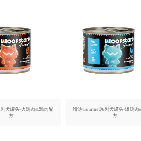
t系列犬罐头-火鸡肉&鸡肉配
嗗达Gourmet系列犬罐头-雉鸡
方
方