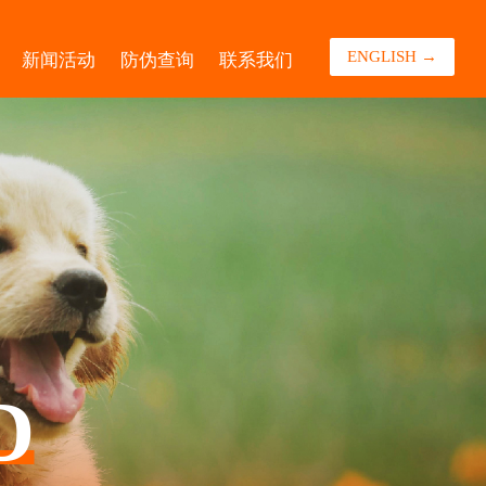
ENGLISH →
新闻活动
防伪查询
联系我们
砂及除臭产品
新闻
罐头
活动
除臭产品
保健品
保健品
周边
周边
D