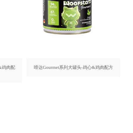
鱼&鸡肉配
嗗达Gourmet系列犬罐头-鸡心&鸡肉配方