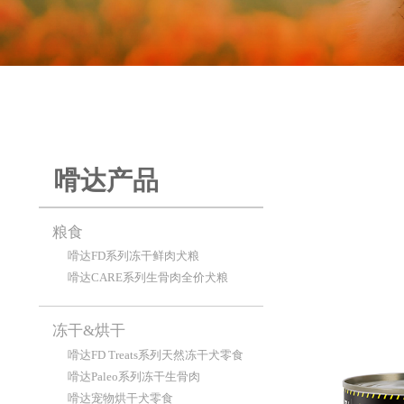
嗗达产品
粮食
嗗达FD系列冻干鲜肉犬粮
嗗达CARE系列生骨肉全价犬粮
冻干&烘干
嗗达FD Treats系列天然冻干犬零食
嗗达Paleo系列冻干生骨肉
嗗达宠物烘干犬零食