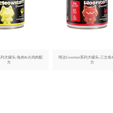
t系列犬罐头-兔肉&火鸡肉配
嗗达Gourmet系列犬罐头-三文
方
方