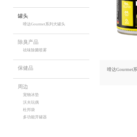
罐头
嗗达Gourmet系列犬罐头
除臭产品
祛味除菌喷雾
保健品
嗗达Gourme
周边
宠物冰垫
沃夫玩偶
杜邦袋
多功能开罐器